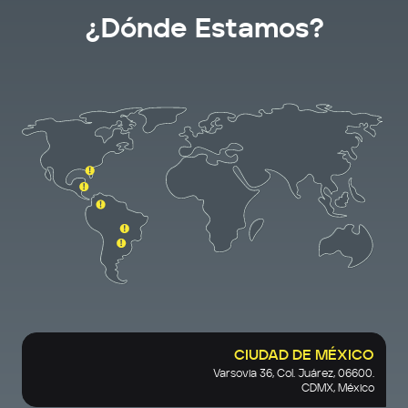
¿Dónde Estamos?
CIUDAD DE MÉXICO
Varsovia 36, Col. Juárez, 06600.
CDMX, México